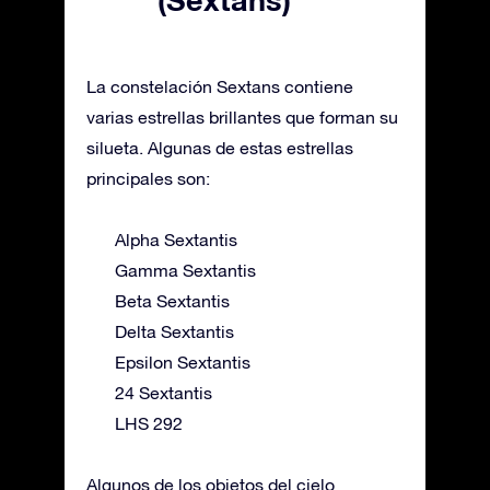
La constelación Sextans contiene
varias estrellas brillantes que forman su
silueta. Algunas de estas estrellas
principales son:
Alpha Sextantis
Gamma Sextantis
Beta Sextantis
Delta Sextantis
Epsilon Sextantis
24 Sextantis
LHS 292
Algunos de los objetos del cielo