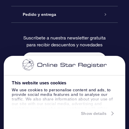
Blog
Paquete de Regalo OSR
Registro estelar
Pedido y entrega
Preguntas Más Frecuentes
Regalo Súper Estrella
Aplicación de Búsqueda de Estrella
Acceso clientes
Suscríbete a nuestra newsletter gratuita
para recibir descuentos y novedades
Reseñas
Tarjeta de Regalo OSR
Página de Estrella Personalizada
Información de Pago
Regalos empresariales
Un Millón de Estrellas
Información de Envío
Salvaestrellas OSR
Política de devolución
This website uses cookies
We use cookies to personalise content and ads, to
provide social media features and to analyse our
Aplicación de RV Llévame a las estrellas
Constelaciones
traffic. We also share information about your use of
our site with our social media, advertising and
analytics partners who may combine it with other
Online Star Register BV
- Laan van de Maagd
information that you’ve provided to them or that
Show details
83, 7324 BT Apeldoorn, The Netherlands
they’ve collected from your use of their services.
Atención al Cliente:
help@osr.org