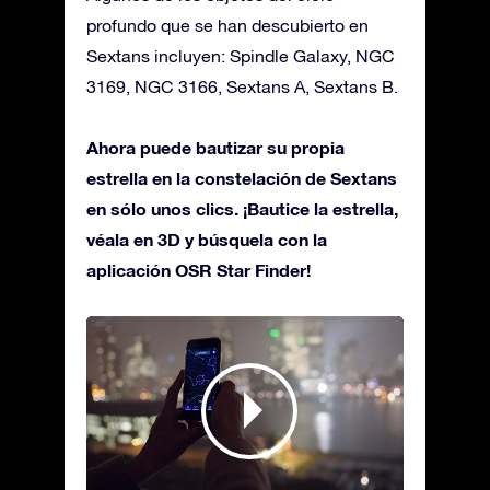
profundo que se han descubierto en
Sextans incluyen: Spindle Galaxy, NGC
3169, NGC 3166, Sextans A, Sextans B.
Ahora puede bautizar su propia
estrella en la constelación de Sextans
en sólo unos clics. ¡Bautice la estrella,
véala en 3D y búsquela con la
aplicación OSR Star Finder!