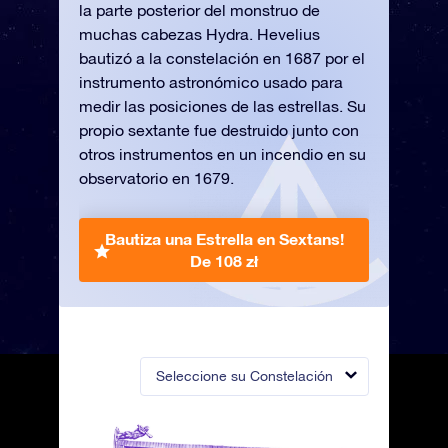
la parte posterior del monstruo de
muchas cabezas Hydra. Hevelius
bautizó a la constelación en 1687 por el
instrumento astronómico usado para
medir las posiciones de las estrellas. Su
propio sextante fue destruido junto con
otros instrumentos en un incendio en su
observatorio en 1679.
Bautiza una Estrella en Sextans!
De 108 zł
Seleccione su Constelación