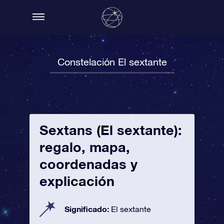
Constelación El sextante
Sextans (El sextante):
regalo, mapa,
coordenadas y
explicación
Significado:
El sextante