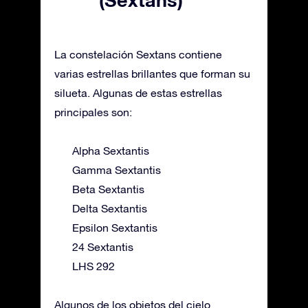
La constelación Sextans contiene
varias estrellas brillantes que forman su
silueta. Algunas de estas estrellas
principales son:
Alpha Sextantis
Gamma Sextantis
Beta Sextantis
Delta Sextantis
Epsilon Sextantis
24 Sextantis
LHS 292
Algunos de los objetos del cielo