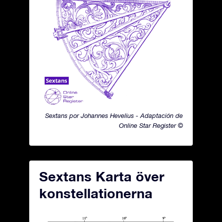
Sextans por Johannes Hevelius - Adaptación de
Online Star Register ©
Sextans Karta över
konstellationerna