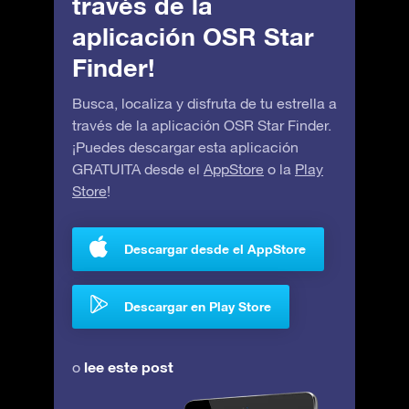
través de la
aplicación OSR Star
Finder!
Busca, localiza y disfruta de tu estrella a
través de la aplicación OSR Star Finder.
¡Puedes descargar esta aplicación
GRATUITA desde el
AppStore
o la
Play
Store
!
Descargar desde el AppStore
Descargar en Play Store
lee este post
o