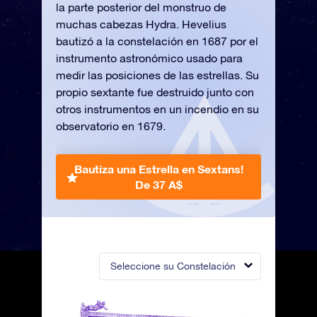
la parte posterior del monstruo de
muchas cabezas Hydra. Hevelius
bautizó a la constelación en 1687 por el
instrumento astronómico usado para
medir las posiciones de las estrellas. Su
propio sextante fue destruido junto con
otros instrumentos en un incendio en su
observatorio en 1679.
Bautiza una Estrella en Sextans!
De 37 A$
Seleccione su Constelación