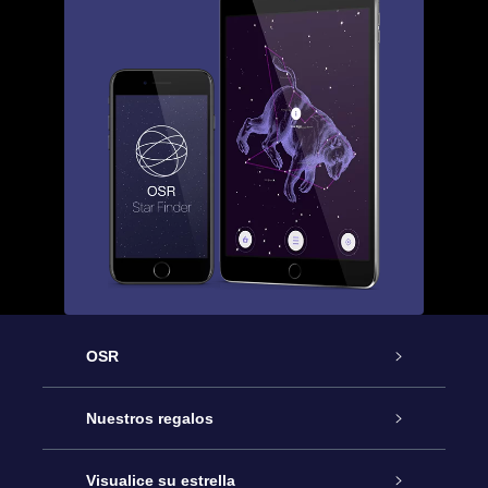
OSR
Atención
Nuestros regalos
Contáctanos
Regalo Estrella Online
Visualice su estrella