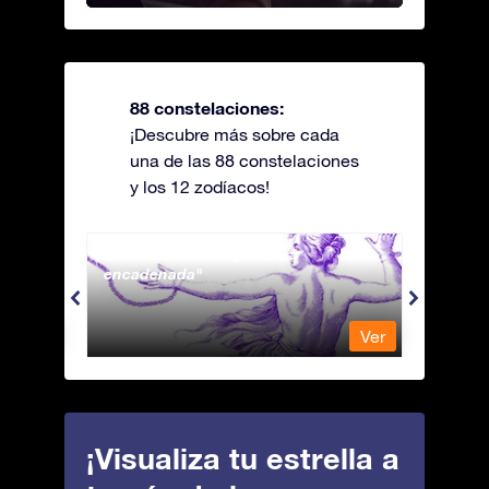
88 constelaciones:
¡Descubre más sobre cada
una de las 88 constelaciones
y los 12 zodíacos!
Andromeda - La princesa
Antli
encadenada
Ver
Ver
¡Visualiza tu estrella a