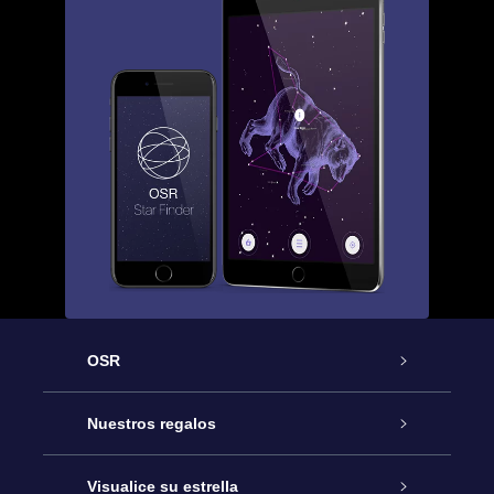
OSR
Atención
Nuestros regalos
Contáctanos
Regalo Estrella Online
Visualice su estrella