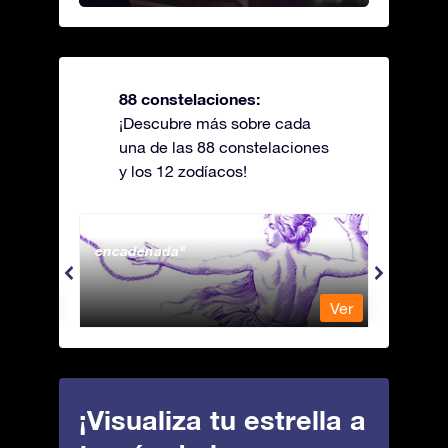
88 constelaciones:
¡Descubre más sobre cada
una de las 88 constelaciones
y los 12 zodíacos!
Andromeda - La princesa
Antli
encadenada
Ver
Ver
¡Visualiza tu estrella a