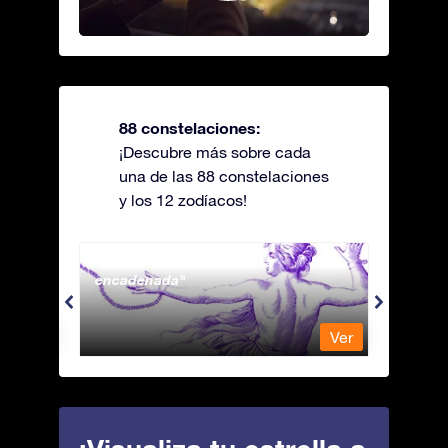
88 constelaciones:
¡Descubre más sobre cada
una de las 88 constelaciones
y los 12 zodíacos!
Andromeda - La princesa
Antli
encadenada
Ver
Ver