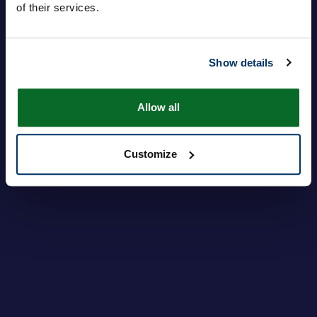
of their services.
Contraseña
Show details
Inicie sesión
¿Olvidó su contraseña?
Allow all
Customize