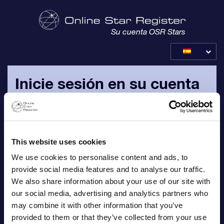
Su cuenta OSR Stars
Inicie sesión en su cuenta
OSR
Inicie sesión con su dirección de correo electrónico
personal y contraseña, que le han sido enviados por correo
This website uses cookies
electrónico.
We use cookies to personalise content and ads, to
provide social media features and to analyse our traffic.
Correo electrónico
We also share information about your use of our site with
our social media, advertising and analytics partners who
may combine it with other information that you’ve
provided to them or that they’ve collected from your use