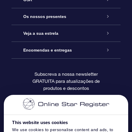
Serviço
Os nossos presentes
Contactos
Prenda Star Online
Veja a sua estrela
O Blog
Pacote Prenda OSR
Registo de Estrela
Encomendas e entregas
Perguntas Frequentes
Super Presente Estrela
App OSR Star Finder
Login do Cliente
Subscreva a nossa newsletter
GRATUITA para atualizações de
Avaliações
O Cartão Presente OSR
Página de Estrela personalizada
Informação de pagamento
produtos e descontos
Presentes corporativos
Um Milhão de Estrelas
Informação de envio
OSR screensaver de estrela
Política de Devolução
This website uses cookies
We use cookies to personalise content and ads, to