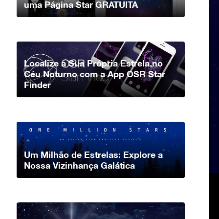
uma Página Star GRATUITA
Localize a Sua Própria Estrela no
Céu Noturno com a App OSR Star
Finder
Um Milhão de Estrelas: Explore a
Nossa Vizinhança Galática