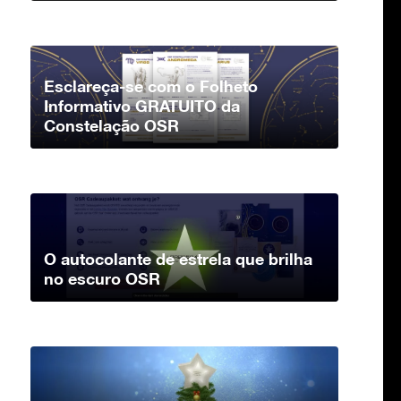
Esclareça-se com o Folheto
Informativo GRATUITO da
Constelação OSR
O autocolante de estrela que brilha
no escuro OSR