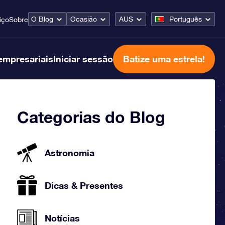
O Blog
Ocasião
AUS
Português
iço
Sobre
empresariais
Iniciar sessão
Batize uma estrela!
Categorias do Blog
Astronomia
Dicas & Presentes
Notícias