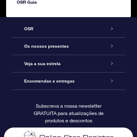
OSR Guia
OSR
Serviço
Os nossos presentes
Contactos
Prenda Star Online
Veja a sua estrela
O Blog
Pacote Prenda OSR
Registo de Estrela
Encomendas e entregas
Perguntas Frequentes
Super Presente Estrela
App OSR Star Finder
Login do Cliente
Subscreva a nossa newsletter
GRATUITA para atualizações de
Avaliações
O Cartão Presente OSR
Página de Estrela personalizada
Informação de pagamento
produtos e descontos
Presentes corporativos
Um Milhão de Estrelas
Informação de envio