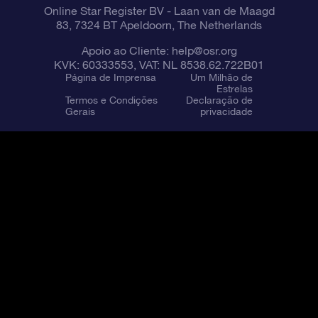
Online Star Register BV
- Laan van de Maagd
83, 7324 BT Apeldoorn, The Netherlands
Apoio ao Cliente:
help@osr.org
KVK: 60333553, VAT: NL 8538.62.722B01
Página de Imprensa
Um Milhão de
Estrelas
Termos e Condições
Declaração de
Gerais
privacidade