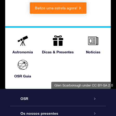
Batize uma estrela agora!
Astronomia
Dicas & Presentes
Notícias
OSR Guia
Glen Scarborough
under CC BY-SA 2.0
OSR
Serviço
Os nossos presentes