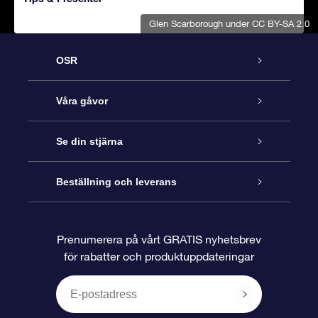
Glen Scarborough
under CC BY-SA 2.0
OSR
Kundtjänst
Våra gåvor
Kontakta oss
Online-Stjärngåva
Se din stjärna
Blogg
OSR Gåvopaket
Stjärnregiste
Beställning och leverans
Vanliga frågor
Super Star-gåva
OSR:s App Star Finder
Kundinloggning
Prenumerera på vårt GRATIS nyhetsbrev
för rabatter och produktuppdateringar
Recensioner
OSR Presentkort
Personlig Stjärnsida
Betalningsinformation
Företagspresenter
One Million Stars
Leveransinformation