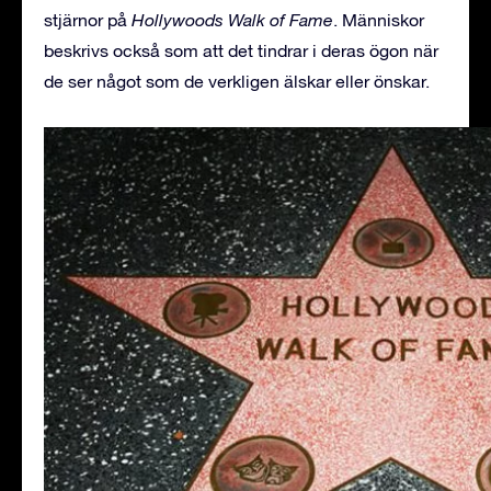
stjärnor på
Hollywoods Walk of Fame
. Människor
beskrivs också som att det tindrar i deras ögon när
de ser något som de verkligen älskar eller önskar.