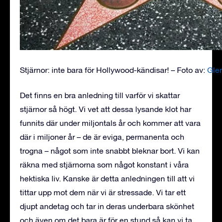
Stjärnor: inte bara för Hollywood-kändisar! – Foto av:
Gle
Det finns en bra anledning till varför vi skattar
stjärnor så högt. Vi vet att dessa lysande klot har
funnits där under miljontals år och kommer att vara
där i miljoner år – de är eviga, permanenta och
trogna – något som inte snabbt bleknar bort. Vi kan
räkna med stjärnorna som något konstant i våra
hektiska liv. Kanske är detta anledningen till att vi
tittar upp mot dem när vi är stressade. Vi tar ett
djupt andetag och tar in deras underbara skönhet
och även om det bara är för en stund så kan vi ta