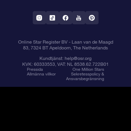
OSR Starsaver
Returpolicy
Fly me to the stars VR-app
Konstellationerna
Online Star Register BV
- Laan van de Maagd
83, 7324 BT Apeldoorn, The Netherlands
Kundtjänst:
help@osr.org
KVK: 60333553, VAT: NL 8538.62.722B01
Pressida
One Million Stars
Allmänna villkor
Sekretesspolicy &
Ansvarsbegränsning