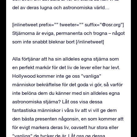
del av deras lugna och astronomiska värld…
[inlinetweet prefix=”” tweeter=”” suffix=”@osr.org”]
Stjärnorna är eviga, permanenta och trogna – något
som inte snabbt bleknar bort [/inlinetweet]
Alla förtjänar att ha sin alldeles egna stjärna som
en perfekt markör för det liv de lever eller har levt.
Hollywood kommer inte ge oss ”vanliga”
människor bekräftelse för det goda vi gör, så varför
inte belöna dem du känner med sin alldeles egna
astronomiska stjärna? Låt oss visa dessa
fantastiska människor i våra liv att vi vill ge dem
den bästa presenten någonsin, en som kommer att
för evigt markera deras liv, oavsett hur stora eller
”vanliga” de tycker de är. Låt oss ge dessa