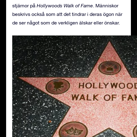
stjärnor på
Hollywoods Walk of Fame
. Människor
beskrivs också som att det tindrar i deras ögon när
de ser något som de verkligen älskar eller önskar.