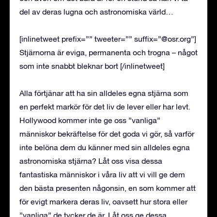
del av deras lugna och astronomiska värld…
[inlinetweet prefix=”” tweeter=”” suffix=”@osr.org”]
Stjärnorna är eviga, permanenta och trogna – något
som inte snabbt bleknar bort [/inlinetweet]
Alla förtjänar att ha sin alldeles egna stjärna som
en perfekt markör för det liv de lever eller har levt.
Hollywood kommer inte ge oss ”vanliga”
människor bekräftelse för det goda vi gör, så varför
inte belöna dem du känner med sin alldeles egna
astronomiska stjärna? Låt oss visa dessa
fantastiska människor i våra liv att vi vill ge dem
den bästa presenten någonsin, en som kommer att
för evigt markera deras liv, oavsett hur stora eller
”vanliga” de tycker de är. Låt oss ge dessa