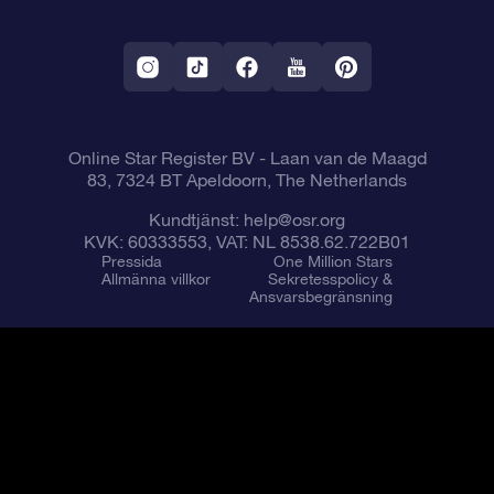
OSR Starsaver
Returpolicy
Fly me to the stars VR-app
Konstellationerna
Online Star Register BV
- Laan van de Maagd
83, 7324 BT Apeldoorn, The Netherlands
Kundtjänst:
help@osr.org
KVK: 60333553, VAT: NL 8538.62.722B01
Pressida
One Million Stars
Allmänna villkor
Sekretesspolicy &
Ansvarsbegränsning