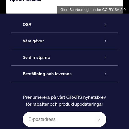
Glen Scarborough
under CC BY-SA 2.0
OSR
Kundtjänst
Våra gåvor
Kontakta oss
Online-Stjärngåva
Se din stjärna
Blogg
OSR Gåvopaket
Stjärnregiste
Beställning och leverans
Vanliga frågor
Super Star-gåva
OSR:s App Star Finder
Kundinloggning
Prenumerera på vårt GRATIS nyhetsbrev
för rabatter och produktuppdateringar
Recensioner
OSR Presentkort
Personlig Stjärnsida
Betalningsinformation
Företagspresenter
One Million Stars
Leveransinformation