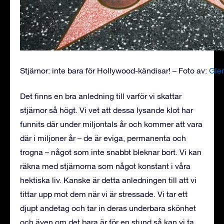
Stjärnor: inte bara för Hollywood-kändisar! – Foto av:
Gle
Det finns en bra anledning till varför vi skattar
stjärnor så högt. Vi vet att dessa lysande klot har
funnits där under miljontals år och kommer att vara
där i miljoner år – de är eviga, permanenta och
trogna – något som inte snabbt bleknar bort. Vi kan
räkna med stjärnorna som något konstant i våra
hektiska liv. Kanske är detta anledningen till att vi
tittar upp mot dem när vi är stressade. Vi tar ett
djupt andetag och tar in deras underbara skönhet
och även om det bara är för en stund så kan vi ta