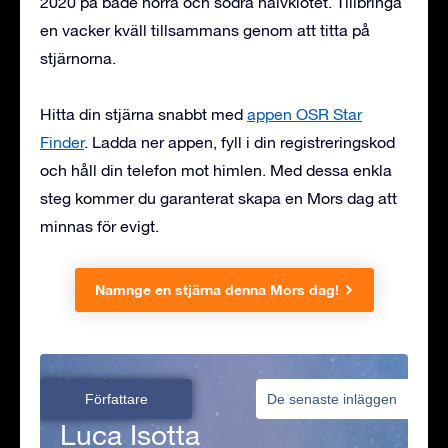
2020 på både norra och södra halvklotet. Tillbringa
en vacker kväll tillsammans genom att titta på
stjärnorna.
Hitta din stjärna snabbt med
appen OSR Star
Finder
. Ladda ner appen, fyll i din registreringskod
och håll din telefon mot himlen. Med dessa enkla
steg kommer du garanterat skapa en Mors dag att
minnas för evigt.
Namnge en stjärna denna Mors dag!
Författare
De senaste inläggen
Luca Isotta