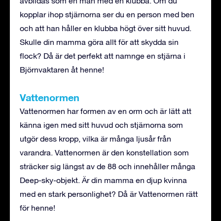
avbildas som en man med en klubba. Om du
kopplar ihop stjärnorna ser du en person med ben
och att han håller en klubba högt över sitt huvud.
Skulle din mamma göra allt för att skydda sin
flock? Då är det perfekt att namnge en stjärna i
Björnvaktaren åt henne!
Vattenormen
Vattenormen har formen av en orm och är lätt att
känna igen med sitt huvud och stjärnorna som
utgör dess kropp, vilka är många ljusår från
varandra. Vattenormen är den konstellation som
sträcker sig längst av de 88 och innehåller många
Deep-sky-objekt. Är din mamma en djup kvinna
med en stark personlighet? Då är Vattenormen rätt
för henne!