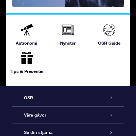
Astronomi
Nyheter
OSR Guide
Tips & Presenter
OSR
Kundtjänst
Våra gåvor
Kontakta oss
Online-Stjärngåva
Se din stjärna