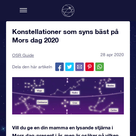
Konstellationer som syns bäst på
Mors dag 2020
28 apr 2020
OSR Guide
Dela den här artikeln
Vill du ge en din mamma en lysande stjärna i
Mors dag-present i år, men är osäker på vilken