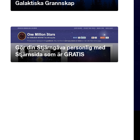
Galaktiska Grannskap
Gör din Stjärngåva personlig med
Stjärnsida som är GRATIS