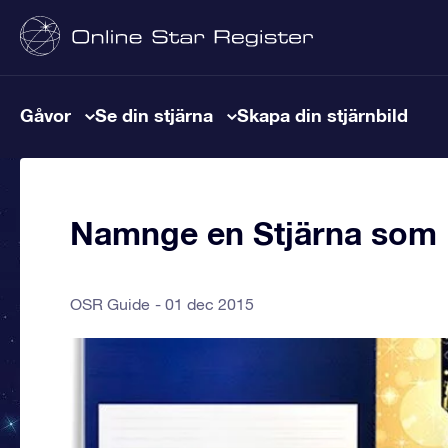
Gåvor
Se din stjärna
Skapa din stjärnbild
Namnge en Stjärna som 
OSR Guide
01 dec 2015