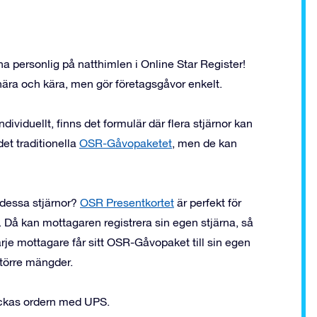
na personlig på natthimlen i Online Star Register!
 nära och kära, men gör företagsgåvor enkelt.
dividuellt, finns det formulär där flera stjärnor kan
t traditionella
OSR-Gåvopaketet
, men de kan
 dessa stjärnor?
OSR Presentkortet
är perfekt för
rt. Då kan mottagaren registrera sin egen stjärna, så
arje mottagare får sitt OSR-Gåvopaket till sin egen
större mängder.
kickas ordern med UPS.