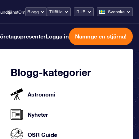
Blogg
Tillfälle
RUB
Svenska
undtjänst
Om
öretagspresenter
Logga in
Namnge en stjärna!
Blogg-kategorier
Astronomi
Nyheter
OSR Guide