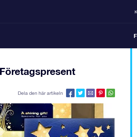
K
F
Företagspresent
Dela den här artikeln