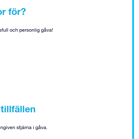
r för?
full och personlig gåva!
illfällen
ngiven stjärna i gåva.