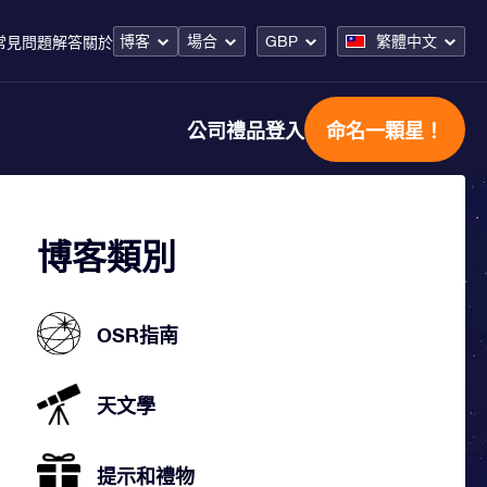
博客
場合
GBP
繁體中文
常見問題解答
關於
公司禮品
登入
命名一顆星！
博客類別
OSR指南
天文學
提示和禮物