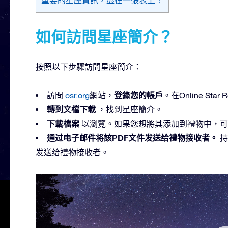
如何訪問星座簡介？
按照以下步驟訪問星座簡介：
登錄您的帳戶
訪問
osr.org
網站，
。在Online St
轉到文檔下載
，找到星座簡介。
下載檔案
以瀏覽。如果您想將其添加到禮物中，可
通过电子邮件将該PDF文件发送给禮物接收者。
持
发送给禮物接收者。
視
訊
播
放