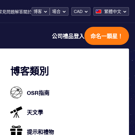
博客
場合
CAD
繁體中文
常見問題解答
關於
公司禮品
登入
命名一顆星！
博客類別
OSR指南
天文學
提示和禮物