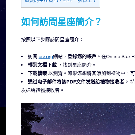
如何訪問星座簡介？
按照以下步驟訪問星座簡介：
登錄您的帳戶
訪問
osr.org
網站，
。在Online St
轉到文檔下載
，找到星座簡介。
下載檔案
以瀏覽。如果您想將其添加到禮物中，可
通过电子邮件将該PDF文件发送给禮物接收者。
持
发送给禮物接收者。
視
訊
播
放