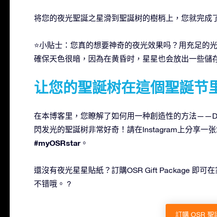
将您的夜光聖誕之星滑到聖誕树的樹梢上，您就完成
⭐小貼士：您真的想要神奇的夜光效果吗？用充足的
確保天色很暗，因為在黄昏时，星星也会放出一些儲
让您的聖誕树在這個聖誕节
在本博客里，您瞭解了如何用一种創造性的方法——D
閃发光的聖誕树非常好奇！請在Instagram上分享
#myOSRstar
。
還沒有夜光星星貼紙？訂購OSR Gift Package
不错哦。 ?
訂購 OSR 聖誕 