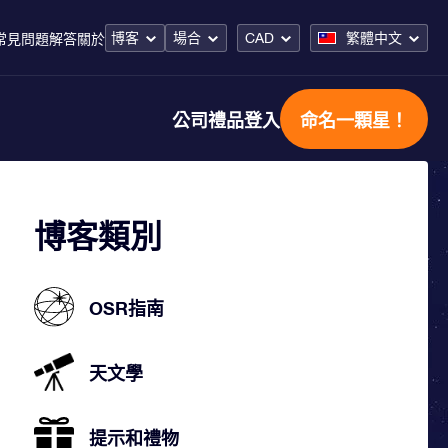
博客
場合
CAD
繁體中文
常見問題解答
關於
公司禮品
登入
命名一顆星！
博客類別
OSR指南
天文學
提示和禮物