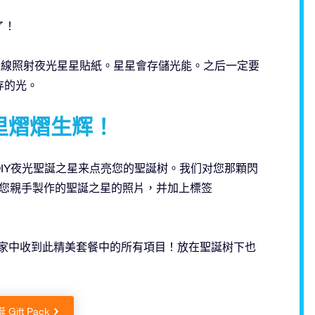
了！
光線照射夜光星星貼紙。星星會存儲光能。之后一定要
存的光。
里熠熠生辉！
IY夜光聖誕之星来点亮您的聖誕树。我们对您那顆閃
一张您親手製作的聖誕之星的照片，并加上標签
 即可在家中收到此精美套餐中的所有項目！放在聖誕树下也
Gift Pack