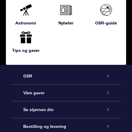
Astronomi
Nyheter
OSR-guide
Tips og gaver
OSR
Kundeservice
Våre gaver
Kontakt oss
Online Stjernegave
Se stjernen din
Bloggen
OSR Gavepakke
Star Register
Bestilling og levering