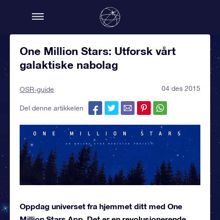
One Million Stars: Utforsk vårt
galaktiske nabolag
04 des 2015
OSR-guide
Del denne artikkelen
Oppdag universet fra hjemmet ditt med One
Million Stars App. Det er en revolusjonerende