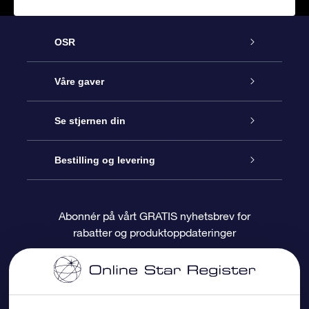
OSR
Kundeservice
Våre gaver
Kontakt oss
Online Stjernegave
Se stjernen din
Bloggen
OSR Gavepakke
Star Register
Bestilling og levering
Ofte stilte spørsmål
Super Star Gift
OSR Star Finder App
Kundeinnlogging
Abonnér på vårt GRATIS nyhetsbrev for
rabatter og produktoppdateringer
Anmeldelser
OSR-gavekortet
Pesontilpasset stjerneside
Betalingsinformasjon
Bedriftsgaver
One Million Stars
Fraktinformasjon