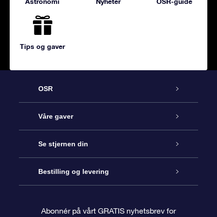
Astronomi
Nyheter
OSR-guide
Tips og gaver
OSR
Kundeservice
Våre gaver
Kontakt oss
Online Stjernegave
Se stjernen din
Bloggen
OSR Gavepakke
Star Register
Bestilling og levering
Ofte stilte spørsmål
Super Star Gift
OSR Star Finder App
Kundeinnlogging
Abonnér på vårt GRATIS nyhetsbrev for