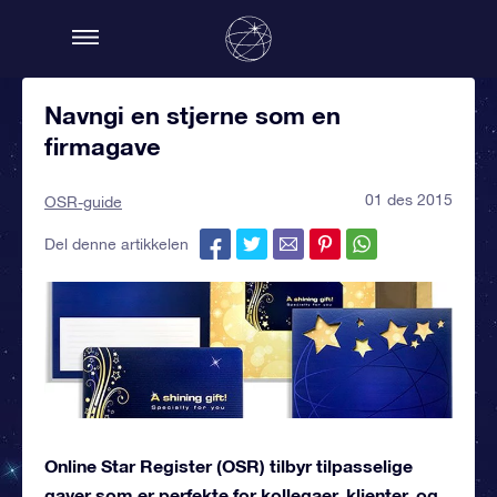
Navngi en stjerne som en
firmagave
01 des 2015
OSR-guide
Del denne artikkelen
Online Star Register (OSR) tilbyr tilpasselige
gaver som er perfekte for kollegaer, klienter, og