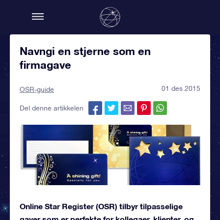
Navngi en stjerne som en
firmagave
01 des 2015
OSR-guide
Del denne artikkelen
Online Star Register (OSR) tilbyr tilpasselige
gaver som er perfekte for kollegaer, klienter, og