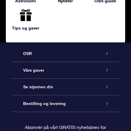
Astronomi
Nyheter
OSR-guide
Tips og gaver
OSR
Kundeservice
Våre gaver
Kontakt oss
Online Stjernegave
Se stjernen din
Bloggen
OSR Gavepakke
Star Register
Bestilling og levering
Ofte stilte spørsmål
Super Star Gift
OSR Star Finder App
Kundeinnlogging
Abonnér på vårt GRATIS nyhetsbrev for