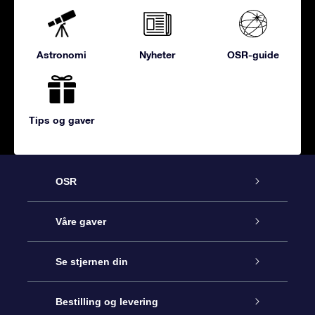
Astronomi
Nyheter
OSR-guide
Tips og gaver
OSR
Kundeservice
Våre gaver
Kontakt oss
Online Stjernegave
Se stjernen din
Bloggen
OSR Gavepakke
Star Register
Bestilling og levering