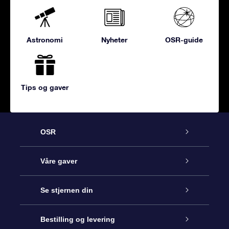
Astronomi
Nyheter
OSR-guide
Tips og gaver
OSR
Kundeservice
Våre gaver
Kontakt oss
Online Stjernegave
Se stjernen din
Bloggen
OSR Gavepakke
Star Register
Bestilling og levering