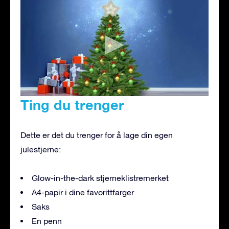
Ting du trenger
Dette er det du trenger for å lage din egen
julestjerne:
Glow-in-the-dark stjerneklistremerket
A4-papir i dine favorittfarger
Saks
En penn