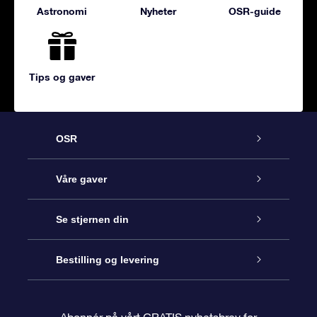
Astronomi
Nyheter
OSR-guide
Tips og gaver
OSR
Kundeservice
Våre gaver
Kontakt oss
Online Stjernegave
Se stjernen din
Bloggen
OSR Gavepakke
Star Register
Bestilling og levering
Ofte stilte spørsmål
Super Star Gift
OSR Star Finder App
Kundeinnlogging
Abonnér på vårt GRATIS nyhetsbrev for