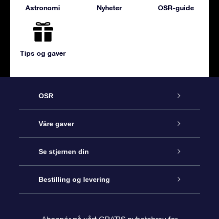
Astronomi
Nyheter
OSR-guide
Tips og gaver
OSR
Kundeservice
Våre gaver
Kontakt oss
Online Stjernegave
Se stjernen din
Bloggen
OSR Gavepakke
Star Register
Bestilling og levering
Ofte stilte spørsmål
Super Star Gift
OSR Star Finder App
Kundeinnlogging
Abonnér på vårt GRATIS nyhetsbrev for