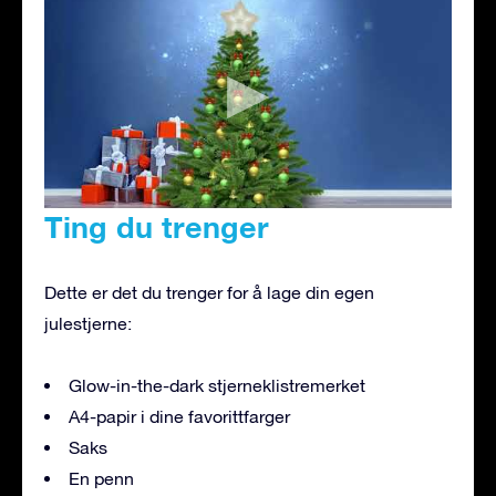
Ting du trenger
Dette er det du trenger for å lage din egen
julestjerne:
Glow-in-the-dark stjerneklistremerket
A4-papir i dine favorittfarger
Saks
En penn