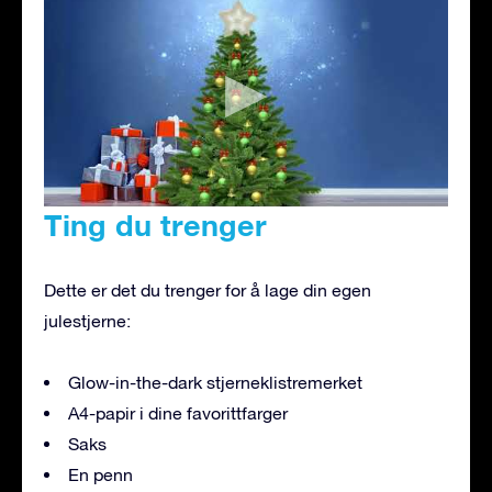
Ting du trenger
Dette er det du trenger for å lage din egen
julestjerne:
Glow-in-the-dark stjerneklistremerket
A4-papir i dine favorittfarger
Saks
En penn