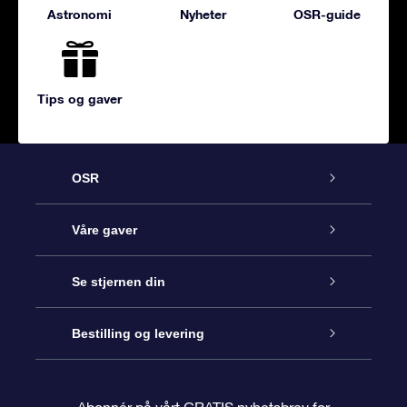
Astronomi
Nyheter
OSR-guide
Tips og gaver
OSR
Kundeservice
Våre gaver
Kontakt oss
Online Stjernegave
Se stjernen din
Bloggen
OSR Gavepakke
Star Register
Bestilling og levering
Ofte stilte spørsmål
Super Star Gift
OSR Star Finder App
Kundeinnlogging
Abonnér på vårt GRATIS nyhetsbrev for