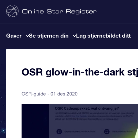
Gaver
Se stjernen din
Lag stjernebildet ditt
OSR glow-in-the-dark stj
OSR-guide
01 des 2020