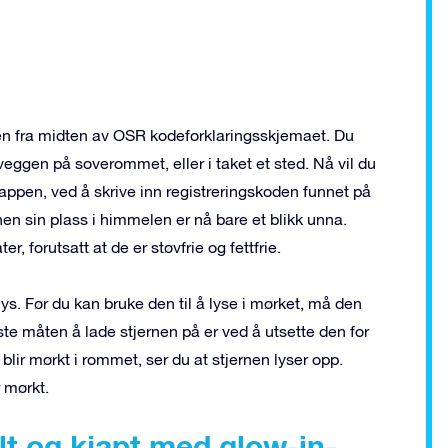
ernen fra midten av OSR kodeforklaringsskjemaet. Du
 veggen på soverommet, eller i taket et sted. Nå vil du
r-appen, ved å skrive inn registreringskoden funnet på
rnen sin plass i himmelen er nå bare et blikk unna.
er, forutsatt at de er støvfrie og fettfrie.
lys. Før du kan bruke den til å lyse i mørket, må den
este måten å lade stjernen på er ved å utsette den for
 blir mørkt i rommet, ser du at stjernen lyser opp.
 mørkt.
lt og kjapt med glow-in-