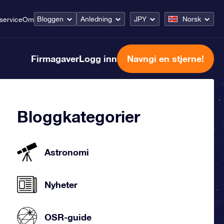
Bloggen
Anledning
JPY
Norsk
service
Om
Firmagaver
Logg inn
Navngi en stjerne!
Bloggkategorier
Astronomi
Nyheter
OSR-guide