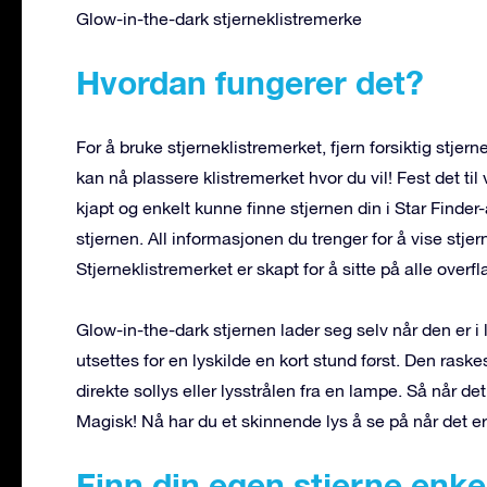
Glow-in-the-dark stjerneklistremerke
Hvordan fungerer det?
For å bruke stjerneklistremerket, fjern forsiktig stj
kan nå plassere klistremerket hvor du vil! Fest det til
kjapt og enkelt kunne finne stjernen din i Star Finde
stjernen. All informasjonen du trenger for å vise stje
Stjerneklistremerket er skapt for å sitte på alle overflat
Glow-in-the-dark stjernen lader seg selv når den er i 
utsettes for en lyskilde en kort stund først. Den rask
direkte sollys eller lysstrålen fra en lampe. Så når det
Magisk! Nå har du et skinnende lys å se på når det er
Finn din egen stjerne enke