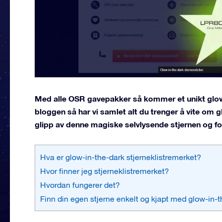
Med alle OSR gavepakker så kommer et unikt glow-
bloggen så har vi samlet alt du trenger å vite om 
glipp av denne magiske selvlysende stjernen og for
Hva er glow-in-the-dark stjerneklistremerket?
Hvor finner jeg stjerneklistremerket?
Hvordan fungerer det?
Finn din egen stjerne enkelt og kjapt med glow-in-t