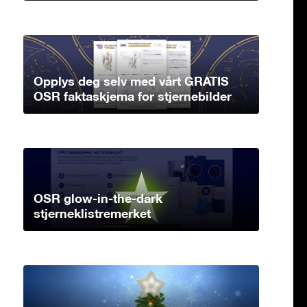
Opplys deg selv med vårt GRATIS
OSR faktaskjema for stjernebilder
OSR glow-in-the-dark
stjerneklistremerket