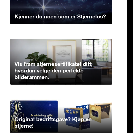
Kjenner du noen som er Stjerneløs?
Vis fram stjernesertifikatet ditt;
hvordan velge den perfekte
bilderammen.
Original bedriftsgave? Kjøp en
stjerne!