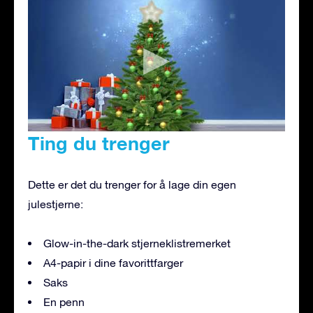
Ting du trenger
Dette er det du trenger for å lage din egen
julestjerne:
Glow-in-the-dark stjerneklistremerket
A4-papir i dine favorittfarger
Saks
En penn