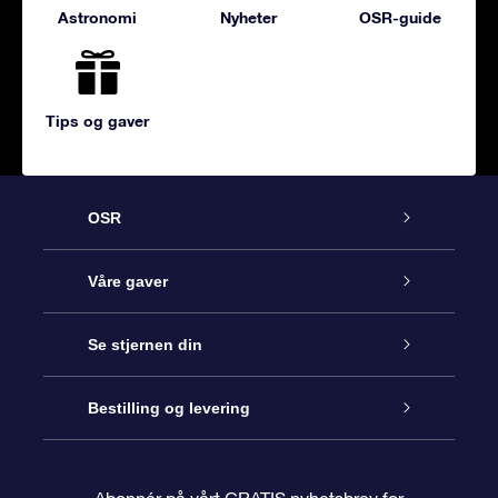
Astronomi
Nyheter
OSR-guide
Tips og gaver
OSR
Kundeservice
Våre gaver
Kontakt oss
Online Stjernegave
Se stjernen din
Bloggen
OSR Gavepakke
Star Register
Bestilling og levering
Ofte stilte spørsmål
Super Star Gift
OSR Star Finder App
Kundeinnlogging
Abonnér på vårt GRATIS nyhetsbrev for