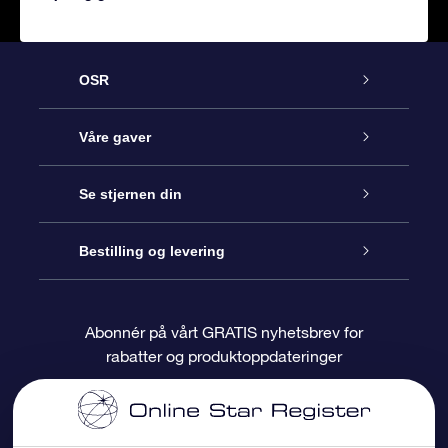
OSR
Kundeservice
Våre gaver
Kontakt oss
Online Stjernegave
Se stjernen din
Bloggen
OSR Gavepakke
Star Register
Bestilling og levering
Ofte stilte spørsmål
Super Star Gift
OSR Star Finder App
Kundeinnlogging
Abonnér på vårt GRATIS nyhetsbrev for
rabatter og produktoppdateringer
Anmeldelser
OSR-gavekortet
Pesontilpasset stjerneside
Betalingsinformasjon
Bedriftsgaver
One Million Stars
Fraktinformasjon