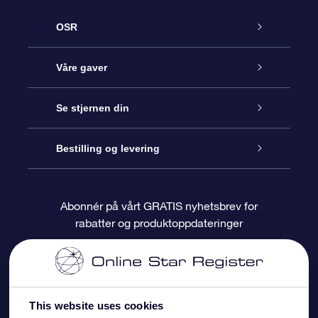
OSR
Kundeservice
Våre gaver
Kontakt oss
Online Stjernegave
Se stjernen din
Bloggen
OSR Gavepakke
Star Register
Bestilling og levering
Ofte stilte spørsmål
Super Star Gift
OSR Star Finder App
Kundeinnlogging
Abonnér på vårt GRATIS nyhetsbrev for
rabatter og produktoppdateringer
Anmeldelser
OSR-gavekortet
Pesontilpasset stjerneside
Betalingsinformasjon
Bedriftsgaver
One Million Stars
Fraktinformasjon
This website uses cookies
OSR Starsaver
Returpolicy