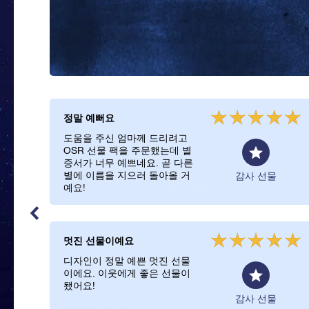
정말 예뻐요
도움을 주신 엄마께 드리려고
OSR 선물 팩을 주문했는데 별
증서가 너무 예쁘네요. 곧 다른
별에 이름을 지으러 돌아올 거
감사 선물
예요!
멋진 선물이예요
디자인이 정말 예쁜 멋진 선물
이에요. 이웃에게 좋은 선물이
됐어요!
감사 선물