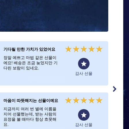
기다릴 만한 가치가 있었어요
늦지
정말 예쁘고 마법 같은 선물이
예쁜
에요! 배송은 조금 늦었지만 기
으로
다린 보람이 있네요.
감사 선물
마음이 따뜻해지는 선물이예요
감사
지금까지 여러 번 별에 이름을
별 
지어 선물했는데, 받는 사람의
사람
표정을 볼 때마다 항상 흐뭇해
빠가
요.
좋아
감사 선물