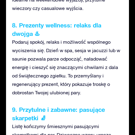
wieczory czy casualowe wyjścia.
8. Prezenty wellness: relaks dla
dwojga ♨️
Podaruj spokój, relaks i
możliwość wspólnego
wyciszenia się
. Dzień w spa, sesja w jacuzzi lub w
saunie pozwala parze odpocząć, naładować
energię i cieszyć się znaczącymi chwilami z dala
od świątecznego zgiełku
. To przemyślany
i
regenerujący prezent, który pokazuje troskę
o
dobrostan Twojej ulubionej pary.
9. Przytulne i
zabawne: pasujące
s
karpetki 🧦
Listę kończymy śmiesznymi pasującymi
skarpetkami dla par.
Dziwaczne wzory, urocze