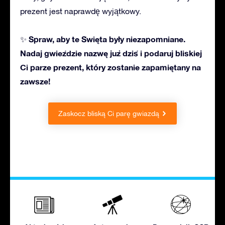
prezent jest naprawdę wyjątkowy.
Spraw, aby te Święta były niezapomniane.
✨
Nadaj gwieździe nazwę już dziś i
podaruj bliskiej
Ci parze
prezent, który zostanie zapamiętany na
zawsze!
Zaskocz
bliską Ci parę
gwiazdą