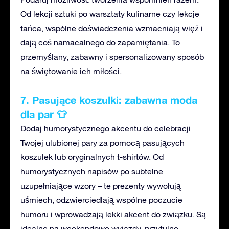
Od lekcji sztuki po warsztaty kulinarne czy lekcje
tańca, wspólne doświadczenia wzmacniają więź i
dają coś namacalnego do zapamiętania. To
przemyślany, zabawny i spersonalizowany sposób
na świętowanie ich miłości.
7. Pasujące koszulki: zabawna moda
dla par 👕
Dodaj humorystycznego akcentu do celebracji
Twojej ulubionej pary
za pomocą pasujących
koszulek lub oryginalnych t-shirtów. Od
humorystycznych napisów po subtelne
uzupełniające
wzory – te
prezenty wywołują
uśmiech, odzwierciedlają wspólne poczucie
humoru i wprowadzają lekki akcent
do związku. Są
i
dealne na weekendowe wyjazdy, przytulne