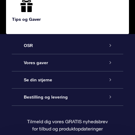
Tips og Gaver
OSR
Kundeservice
Vores gaver
Kontakt os
Online Stjernegave
Se din stjerne
Bloggen
OSR Gavepakke
Star Register
Bestilling og levering
Oftest stillede spørgsmål
Superstjernegave
OSR Star Finder Appen
Kundelogin
Tilmeld dig vores GRATIS nyhedsbrev
for tilbud og produktopdateringer
Anmeldelser
OSR Gavekortet
Personliggjort Stjerneside
Betalingsinformation