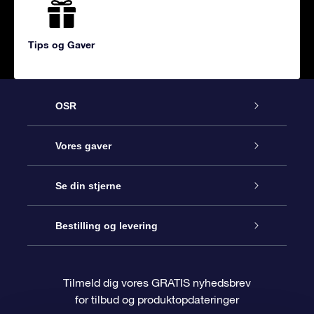
Tips og Gaver
OSR
Kundeservice
Vores gaver
Kontakt os
Online Stjernegave
Se din stjerne
Bloggen
OSR Gavepakke
Star Register
Bestilling og levering
Oftest stillede spørgsmål
Superstjernegave
OSR Star Finder Appen
Kundelogin
Tilmeld dig vores GRATIS nyhedsbrev
for tilbud og produktopdateringer
Anmeldelser
OSR Gavekortet
Personliggjort Stjerneside
Betalingsinformation