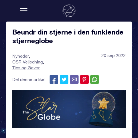
Beundr din stjerne i den funklende
stjerneglobe
20 sep 2022
Nyheder
OSR Vejledning
Tips og Gaver
Del denne artikel: