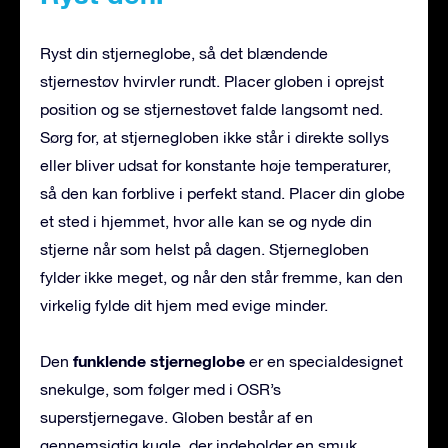
Ryst din stjerneglobe, så det blændende
stjernestøv hvirvler rundt. Placer globen i oprejst
position og se stjernestøvet falde langsomt ned.
Sørg for, at stjernegloben ikke står i direkte sollys
eller bliver udsat for konstante høje temperaturer,
så den kan forblive i perfekt stand. Placer din globe
et sted i hjemmet, hvor alle kan se og nyde din
stjerne når som helst på dagen. Stjernegloben
fylder ikke meget, og når den står fremme, kan den
virkelig fylde dit hjem med evige minder.
funklende stjerneglobe
Den
er en specialdesignet
snekulge, som følger med i OSR’s
superstjernegave. Globen består af en
gennemsigtig kugle, der indeholder en smuk,