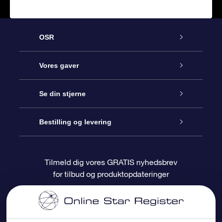
OSR
Kundeservice
Vores gaver
Kontakt os
Online Stjernegave
Se din stjerne
Bloggen
OSR Gavepakke
Star Register
Bestilling og levering
Oftest stillede spørgsmål
Superstjernegave
OSR Star Finder Appen
Kundelogin
Tilmeld dig vores GRATIS nyhedsbrev
for tilbud og produktopdateringer
Anmeldelser
OSR Gavekortet
Personliggjort Stjerneside
Betalingsinformation
Firmagaver
One Million Stars
Forsendelsesoplysninger