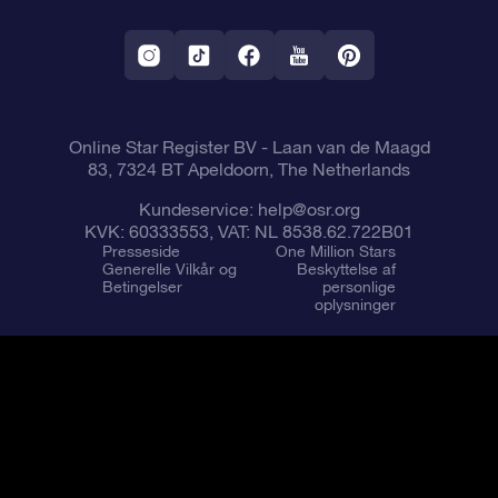
OSR Stjerne-pauseskærm
Returpolitik
Flyv mig ud til stjernerne VR-App
Konstellationer
Online Star Register BV
- Laan van de Maagd
83, 7324 BT Apeldoorn, The Netherlands
Kundeservice:
help@osr.org
KVK: 60333553, VAT: NL 8538.62.722B01
Presseside
One Million Stars
Generelle Vilkår og
Beskyttelse af
Betingelser
personlige
oplysninger