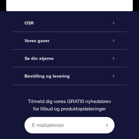
OSR
Kundeservice
Vores gaver
Kontakt os
Online Stjernegave
Se din stjerne
Bloggen
OSR Gavepakke
Star Register
Bestilling og levering
Oftest stillede spørgsmål
Superstjernegave
OSR Star Finder Appen
Kundelogin
Tilmeld dig vores GRATIS nyhedsbrev
for tilbud og produktopdateringer
Anmeldelser
OSR Gavekortet
Personliggjort Stjerneside
Betalingsinformation
Firmagaver
One Million Stars
Forsendelsesoplysninger