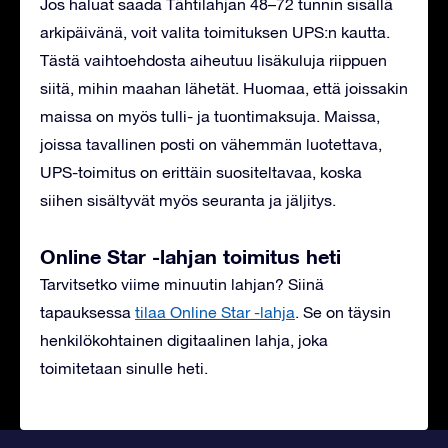
Jos haluat saada Tähtilahjan 48–72 tunnin sisällä
arkipäivänä, voit valita toimituksen UPS:n kautta.
Tästä vaihtoehdosta aiheutuu lisäkuluja riippuen
siitä, mihin maahan lähetät. Huomaa, että joissakin
maissa on myös tulli- ja tuontimaksuja. Maissa,
joissa tavallinen posti on vähemmän luotettava,
UPS-toimitus on erittäin suositeltavaa, koska
siihen sisältyvät myös seuranta ja jäljitys.
Online Star -lahjan toimitus heti
Tarvitsetko viime minuutin lahjan? Siinä
tapauksessa
tilaa Online Star -lahja
. Se on täysin
henkilökohtainen digitaalinen lahja, joka
toimitetaan sinulle heti.