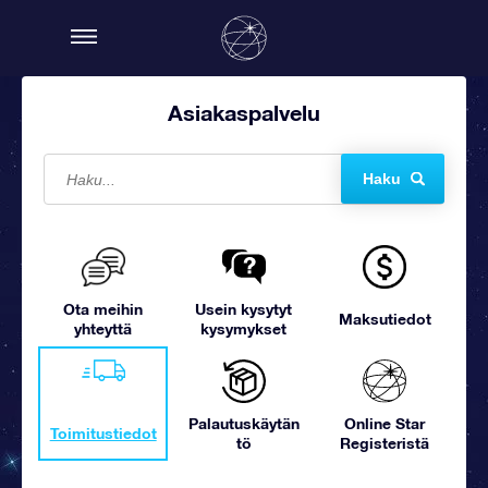
Asiakaspalvelu
Haku
Ota meihin
Usein kysytyt
Maksutiedot
yhteyttä
kysymykset
Palautuskäytän
Online Star
Toimitustiedot
tö
Registeristä