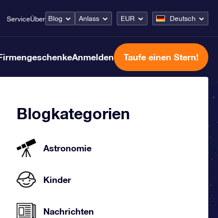
Blog
Anlass
EUR
Deutsch
Service
Über
Firmengeschenke
Anmelden
Taufe einen Stern!
Blogkategorien
Astronomie
Kinder
Nachrichten