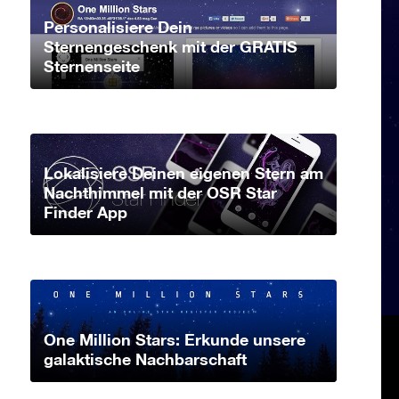
Personalisiere Dein
Sternengeschenk mit der GRATIS
Sternenseite
Lokalisiere Deinen eigenen Stern am
Nachthimmel mit der OSR Star
Finder App
One Million Stars: Erkunde unsere
galaktische Nachbarschaft