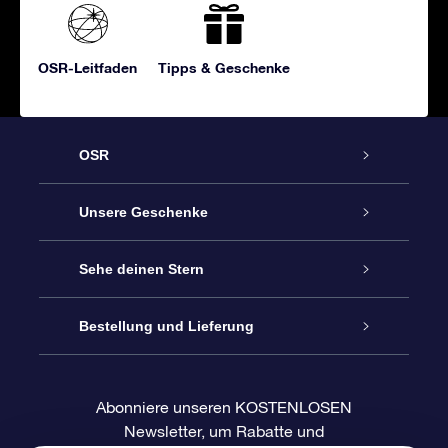
OSR-Leitfaden
Tipps & Geschenke
OSR
Service
Unsere Geschenke
Kontakt
Sterne schenken
Sehe deinen Stern
Blog
OSR-Geschenkpaket
Sternregister
Bestellung und Lieferung
Häufig Gestellte Fragen
Super Star Gift
OSR Star Finder App
Kundenlogin
Abonniere unseren KOSTENLOSEN
Newsletter, um Rabatte und
Bewertungen
OSR-Geschenkgutschein
Personalisierte Sternseite
Zahlungsinformationen