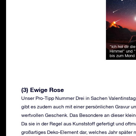
"Ich hol dir di
Himmel" und "I
bis zum Mond 
(3) Ewige Rose
Unser Pro-Tipp Nummer Drei in Sachen Valentinstag 
gibt es zudem auch mit einer persönlichen Gravur u
wertvollen Geschenk. Das Besondere an dieser kleine
Da sie in der Regel aus Kunststoff gefertigt und oftma
großartiges Deko-Element dar, welches Jahr später n