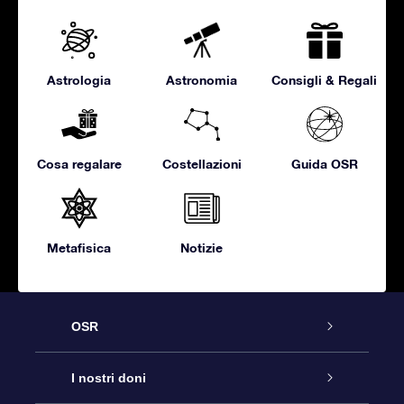
Astrologia
Astronomia
Consigli & Regali
Cosa regalare
Costellazioni
Guida OSR
Metafisica
Notizie
OSR
Assistenza
I nostri doni