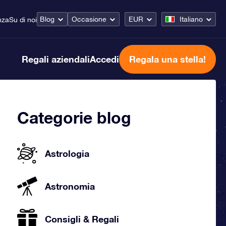
Blog
Occasione
EUR
Italiano
nza
Su di noi
Regali aziendali
Accedi
Regala una stella!
Categorie blog
Astrologia
Astronomia
Consigli & Regali