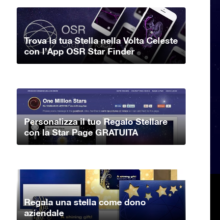
Trova la tua Stella nella Volta Celeste
con l’App OSR Star Finder
Personalizza il tuo Regalo Stellare
con la Star Page GRATUITA
Regala una stella come dono
aziendale