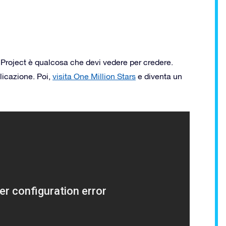
s Project è qualcosa che devi vedere per credere.
plicazione. Poi,
visita One Million Stars
e diventa un