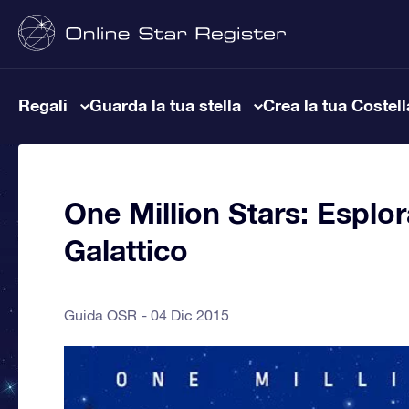
Regali
Guarda la tua stella
Crea la tua Costel
One Million Stars: Esplor
Galattico
Guida OSR
04 Dic 2015