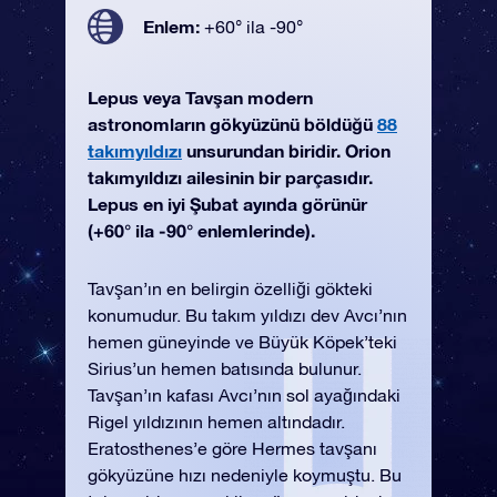
Enlem:
+60° ila -90°
Lepus veya Tavşan modern
astronomların gökyüzünü böldüğü
88
takımyıldızı
unsurundan biridir. Orion
takımyıldızı ailesinin bir parçasıdır.
Lepus en iyi Şubat ayında görünür
(+60° ila -90° enlemlerinde).
Tavşan’ın en belirgin özelliği gökteki
konumudur. Bu takım yıldızı dev Avcı’nın
hemen güneyinde ve Büyük Köpek’teki
Sirius’un hemen batısında bulunur.
Tavşan’ın kafası Avcı’nın sol ayağındaki
Rigel yıldızının hemen altındadır.
Eratosthenes’e göre Hermes tavşanı
gökyüzüne hızı nedeniyle koymuştu. Bu