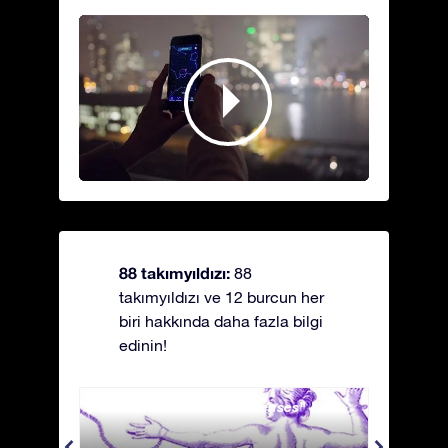
88 takımyıldızı:
88
takımyıldızı ve 12 burcun her
biri hakkında daha fazla bilgi
edinin!
Andromeda - Zincirli Prenses
Antli