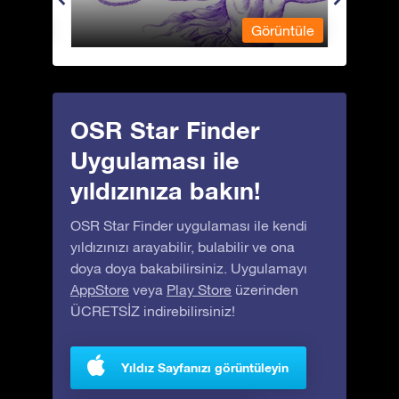
üntüle
Görüntüle
OSR Star Finder
Uygulaması ile
yıldızınıza bakın!
OSR Star Finder uygulaması ile kendi
yıldızınızı arayabilir, bulabilir ve ona
doya doya bakabilirsiniz. Uygulamayı
AppStore
veya
Play Store
üzerinden
ÜCRETSİZ indirebilirsiniz!
Yıldız Sayfanızı görüntüleyin