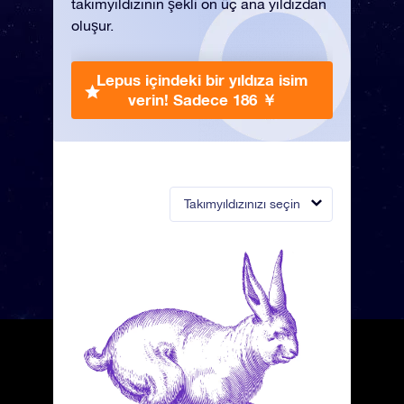
takımyıldızının şekli on üç ana yıldızdan
oluşur.
Lepus içindeki bir yıldıza isim
verin!
Sadece 186 ￥
Takımyıldızınızı seçin