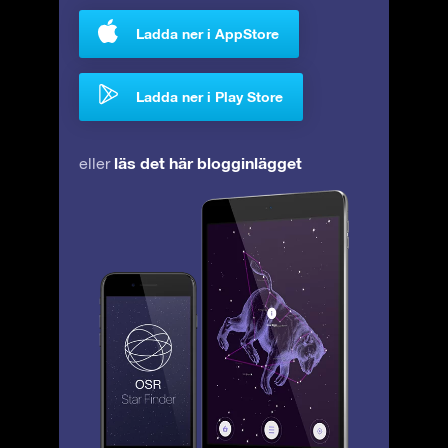
Ladda ner i AppStore
Ladda ner i Play Store
läs det här blogginlägget
eller