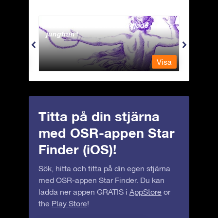
Andromeda - Den fastkedjade
Antli
jungfrun
Visa
Visa
Titta på din stjärna
med OSR-appen Star
Finder (iOS)!
Sök, hitta och titta på din egen stjärna
med OSR-appen Star Finder. Du kan
ladda ner appen GRATIS i
AppStore
or
the
Play Store
!