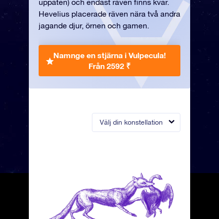
uppäten) och endast räven finns kvar.
Hevelius placerade räven nära två andra
jagande djur, örnen och gamen.
Namnge en stjärna i Vulpecula!
Från 2592 ₹
Välj din konstellation