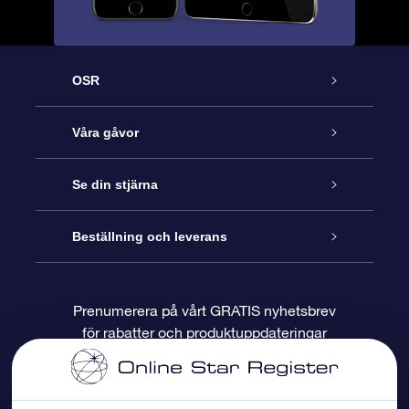
OSR
Kundtjänst
Våra gåvor
Kontakta oss
Online-Stjärngåva
Se din stjärna
Blogg
OSR Gåvopaket
Stjärnregiste
Beställning och leverans
Vanliga frågor
Super Star-gåva
OSR:s App Star Finder
Kundinloggning
Prenumerera på vårt GRATIS nyhetsbrev
för rabatter och produktuppdateringar
Recensioner
OSR Presentkort
Personlig Stjärnsida
Betalningsinformation
Företagspresenter
One Million Stars
Leveransinformation