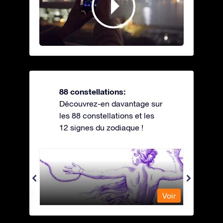
88 constellations:
Découvrez-en davantage sur
les 88 constellations et les
12 signes du zodiaque !
Andromeda - Andromède
Antli
Voir
Voir