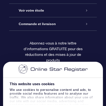
À propos de l’OSR
Cadeau d’étoile en ligne
Voir votre étoile
Nous contacter
Coffret cadeau OSR
Registre des étoiles
Commande et livraison
Le blog
Cadeau Super Star
Appli OSR Star Finder
Connexion client
Abonnez-vous à notre lettre
d'informations GRATUITE pour des
Questions fréquemment posées
Carte cadeau OSR
Page d’accueil personnalisée
Informations de paiement
réductions et des mises à jour de
produits
Revues
Cadeaux d’entreprise
Un million d’étoiles
Informations d’expédition
Écran de veille OSR
Politique de retour
This website uses cookies
We use cookies to personalise content and ads, to
Appli Voler vers les étoiles
Constellations
provide social media features and to analyse our
traffic. We also share information about your use of
our site with our social media, advertising and
analytics partners who may combine it with other