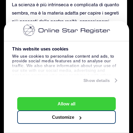
La scienza è più intrinseca e complicata di quanto
sembra, ma è la materia adatta per capire i segreti
più nascosti della nostra realtà, appassionarsi
sempre di più, giorno dopo giorno e non esserne
mai davvero sazi. La storia ci insegna che
guardare le stelle ci porterà sempre alla scelta
This website uses cookies
giusta.
We use cookies to personalise content and ads, to
provide social media features and to analyse our
traffic. We also share information about your use of
our site with our social media, advertising and
analytics partners who may combine it with other
information that you’ve provided to them or that
Show details
Autore
Articoli recenti
they’ve collected from your use of their services.
Massimiliano Milli
Scrittore presso Online Star Register
Allow all
Massimiliano Milli: Laureato in Lingue e
Customize
letterature straniere, aono appassionato di
astronomia, comunicazione e cultura e mi