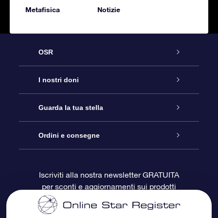
Metafisica
Notizie
OSR
Assistenza
I nostri doni
Contattaci
Online Star Gift
Guarda la tua stella
Blog
Pacchetto regalo OSR
Registro stellare
Ordini e consegne
Domande frequenti
Super Star Gift
App OSR Star Finder
Login Cliente
Iscriviti alla nostra newsletter GRATUITA
per sconti e aggiornamenti sui prodotti
OSR Recensioni
Gift Card OSR
Star Page personalizzata
Informazioni di Pagamento
Doni aziendali
One Million Stars
Informazioni di Spedizione