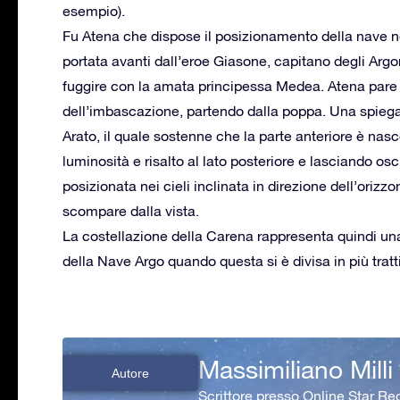
esempio).
Fu Atena che dispose il posizionamento della nave n
portata avanti dall’eroe Giasone, capitano degli Argo
fuggire con la amata principessa Medea. Atena pare 
dell’imbascazione, partendo dalla poppa. Una spiegazi
Arato, il quale sostenne che la parte anteriore è nasc
luminosità e risalto al lato posteriore e lasciando os
posizionata nei cieli inclinata in direzione dell’oriz
scompare dalla vista.
La costellazione della Carena rappresenta quindi una
della Nave Argo quando questa si è divisa in più tratti
Massimiliano Milli
Autore
Scrittore presso Online Star Reg