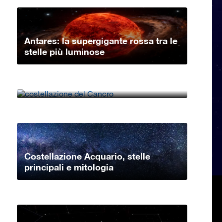
Antares: la supergigante rossa tra le
stelle più luminose
Costellazione Cancro, stelle
principali e mitologia
Costellazione Acquario, stelle
principali e mitologia