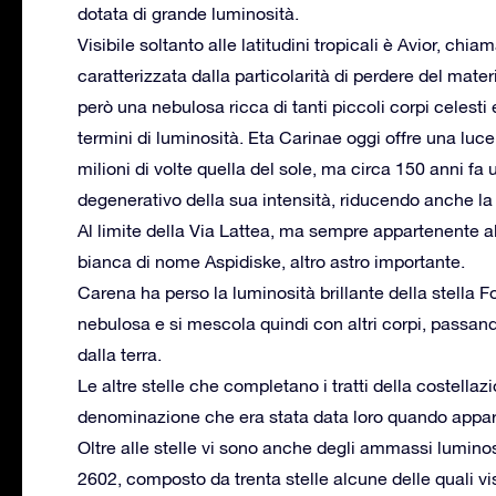
dotata di grande luminosità.
Visibile soltanto alle latitudini tropicali è Avior, ch
caratterizzata dalla particolarità di perdere del mate
però una nebulosa ricca di tanti piccoli corpi celest
termini di luminosità. Eta Carinae oggi offre una luce
milioni di volte quella del sole, ma circa 150 anni fa
degenerativo della sua intensità, riducendo anche la 
Al limite della Via Lattea, ma sempre appartenente al
bianca di nome Aspidiske, altro astro importante.
Carena ha perso la luminosità brillante della stella F
nebulosa e si mescola quindi con altri corpi, passan
dalla terra.
Le altre stelle che completano i tratti della costell
denominazione che era stata data loro quando appa
Oltre alle stelle vi sono anche degli ammassi luminos
2602, composto da trenta stelle alcune delle quali visi