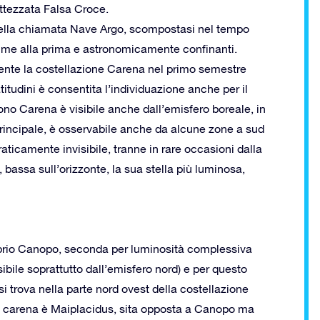
attezzata Falsa Croce.
ella chiamata Nave Argo, scompostasi nel tempo
sime alla prima e astronomicamente confinanti.
mente la costellazione Carena nel primo semestre
itudini è consentita l’individuazione anche per il
no Carena è visibile anche dall’emisfero boreale, in
principale, è osservabile anche da alcune zone a sud
praticamente invisibile, tranne in rare occasioni dalla
 bassa sull’orizzonte, la sua stella più luminosa,
roprio Canopo, seconda per luminosità complessiva
isibile soprattutto dall’emisfero nord) e per questo
i trova nella parte nord ovest della costellazione
lla carena è Maiplacidus, sita opposta a Canopo ma