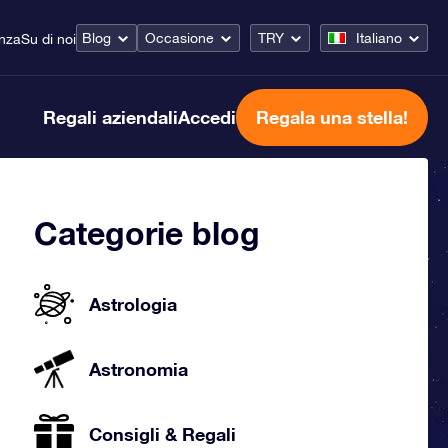
Blog
Occasione
TRY
Italiano
enza
Su di noi
Regali aziendali
Accedi
Regala una stella!
Categorie blog
Astrologia
Astronomia
Consigli & Regali