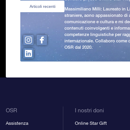
Articoli recenti
Massimiliano Milli: Laureato in L
straniere, aono appassionato di
comunicazione e cultura e mi ded
contenuti coinvolgenti e informat
competenze linguistiche per rag
internazionale. Collaboro come c
OSR dal 2020.
OSR
I nostri doni
Assistenza
Online Star Gift