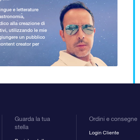
ingue e letterature
 astronomia,
ico alla creazione di
ivi, utilizzando le mie
giungere un pubblico
ontent creator per
Guarda la tua
Ordini e consegne
stella
Login Cliente