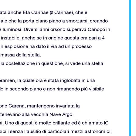
iamata anche Eta Carinae (ε Carinae), che è
riale che la porta piano piano a smorzarsi, creando
i e luminosi. Diversi anni orsono superava Canopo in
 instabile, anche se in origine questa era pari a 4
 un’esplosione ha dato il via ad un processo
massa della stella.
la costellazione in questione, si vede una stella
oramen, la quale ora è stata inglobata in una
do in secondo piano e non rimanendo più visibile
azione Carena, mantengono invariata la
rtenevano alla vecchia Nave Argo.
i. Uno di questi è molto brillante ed è chiamato IC
bili senza l’ausilio di particolari mezzi astronomici,