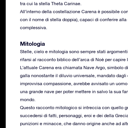
tra cui la stella Theta Carinae.
All’interno della costellazione Carena è possibile co
con il nome di stella doppia), capaci di conferire all
complessiva.
Mitologia
Stelle, cielo e mitologia sono sempre stati argomenti l
rifarsi al racconto biblico dell’arca di Noè per capire
L’attuale Carena era chiamata Nave Argo, simbolo d
galla nonostante il diluvio universale, mandato dagli 
improvvisa compassione, avrebbe avvisato un uomo di
una grande nave per poter mettere in salvo la sua fami
mondo.
Questo racconto mitologico si intreccia con quello g
succedersi di fatti, personaggi, eroi e dei della Grecia 
punizioni e minacce, che danno origine anche ad altre