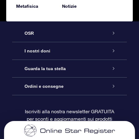
Metafisica
Notizie
OSR
Assistenza
I nostri doni
Contattaci
Online Star Gift
Guarda la tua stella
Blog
Pacchetto regalo OSR
Registro stellare
Ordini e consegne
Domande frequenti
Super Star Gift
App OSR Star Finder
Login Cliente
Iscriviti alla nostra newsletter GRATUITA
per sconti e aggiornamenti sui prodotti
OSR Recensioni
Gift Card OSR
Star Page personalizzata
Informazioni di Pagamento
Doni aziendali
One Million Stars
Informazioni di Spedizione