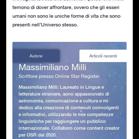
temono di dover affrontare, ovvero che gli esseri
umani non sono le uniche forme di vita che sono
presenti nell’Universo stesso.
Autore
Articoli recenti
Massimiliano Milli
Scrittore presso Online Star Register
Massimiliano Milli: Laureato in Lingue e
letterature straniere, aono appassionato di
astronomia, comunicazione e cultura e mi
dedico alla creazione di contenuti coinvolgenti
e informativi, utilizzando le mie competenze
linguistiche per raggiungere un pubblico
internazionale. Collaboro come content creator
per OSR dal 2020.