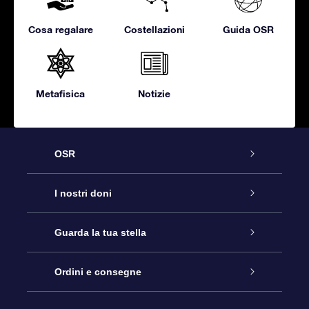
Cosa regalare
Costellazioni
Guida OSR
Metafisica
Notizie
OSR
Assistenza
I nostri doni
Contattaci
Online Star Gift
Guarda la tua stella
Blog
Pacchetto regalo OSR
Registro stellare
Ordini e consegne
Domande frequenti
Super Star Gift